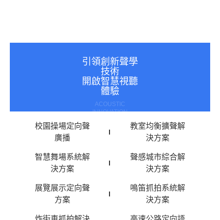
引領創新聲學
技術
開啟智慧視聽
體驗
ACOUSTIC
INNOVATION
校園操場定向聲
教室均衡擴聲解
廣播
決方案
智慧舞場系統解
聲感城市綜合解
決方案
決方案
展覽展示定向聲
鳴笛抓拍系統解
方案
決方案
炸街車抓拍解決
高速公路定向語