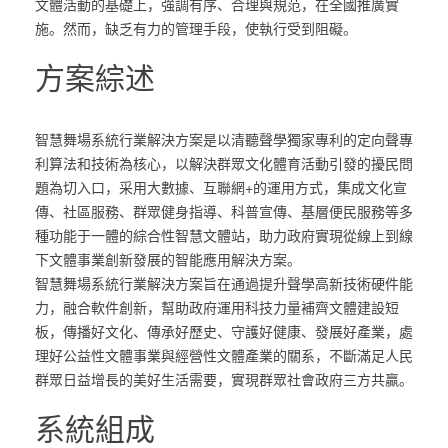
文體活動的基礎上，強調有序、合理與規范，在全國推廣實
施。然而，缺乏有力的管理手段，使執行受到阻礙。
方案綜述
智慧舞場系統行業解決方案是以清聽聲學獨家專利的定向聲專
利算法和技術為核心，以解決群眾文化體育活動引發的擾民問
題為切入口，采用大數據、互聯網+的運用方式，集成文化宣
傳、社區服務、群眾健身指導、科普宣傳、基層便民服務等多
種功能于一體的綜合性智慧文體站，助力政府實現從線上到線
下文體事業創新發展的智能應用解決方案。
智慧舞場系統行業解決方案旨在通過提升聲學高新技術硬件能
力，融合軟件創新，幫助政府運用科技力量補齊文體建設短
板，傳播好文化、傳承好歷史、守護好健康、發展好產業，處
理好公益性文體事業與經營性文體產業的關系，不斷滿足人民
群眾日益增長的美好生活需要，實現群眾社會政府三方共贏。
系統組成