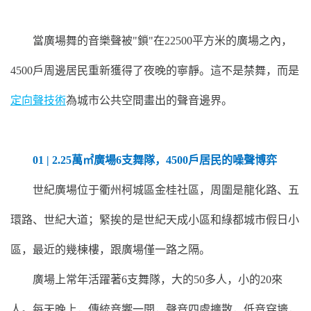
當廣場舞的音樂聲被"鎖"在22500平方米的廣場之內，
4500戶周邊居民重新獲得了夜晚的寧靜。這不是禁舞，而是
定向聲技術
為城市公共空間畫出的聲音邊界。
01 | 2.25萬㎡廣場6支舞隊，4500戶居民的噪聲博弈
世紀廣場位于衢州柯城區金桂社區，周圍是龍化路、五
環路、世紀大道；緊挨的是世紀天成小區和綠都城市假日小
區，最近的幾棟樓，跟廣場僅一路之隔。
廣場上常年活躍著6支舞隊，大的50多人，小的20來
人。每天晚上，傳統音響一開，聲音四處擴散，低音穿墻，