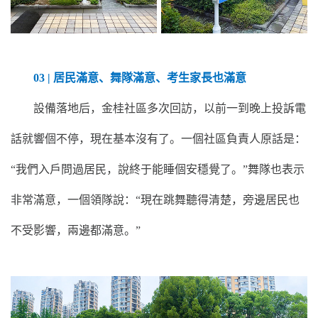
03 | 居民滿意、舞隊滿意、考生家長也滿意
設備落地后，金桂社區多次回訪，以前一到晚上投訴電
話就響個不停，現在基本沒有了。一個社區負責人原話是：
“我們入戶問過居民，說終于能睡個安穩覺了。”舞隊也表示
非常滿意，一個領隊說：“現在跳舞聽得清楚，旁邊居民也
不受影響，兩邊都滿意。”