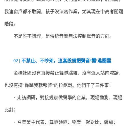
我連窗戶都不敢開，孩子沒法寫作業，尤其現在中高考關鍵
階段。
不是誰不講理，是傳統音響無法控制聲音的方向。
02 | 不禁止、不吵架，這套設備把聲音‘框’進圈里
金桂社區沒有直接禁止舞隊跳舞，沒有派人站崗喊話，
也沒有搞“你跳我就報警”的拉鋸戰。他們干了三件事：
·
走訪調研，對接幾家做聲學的企業，現場勘測、現場
比對；
·
召集業主代表、舞隊領隊、物業一起對比、體驗；