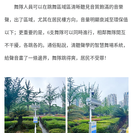
舞隊人員可以在跳舞區域區清晰聽見音質飽滿的音樂
聲，出了區域，尤其在居民樓方向，音量明顯衰減至環保值
以下；更重要的是，6支舞隊可以同時進行，相鄰舞隊間互
不干擾，各跳各的。通俗點說，清聽聲學的智慧舞場系統，
給聲音畫了一條邊界，舞隊跳得爽，居民不受罪！