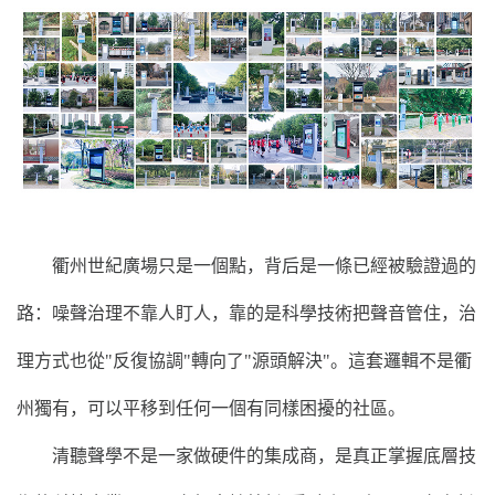
衢州世紀廣場只是一個點，背后是一條已經被驗證過的
路：噪聲治理不靠人盯人，靠的是科學技術把聲音管住，治
理方式也從"反復協調"轉向了"源頭解決"。這套邏輯不是衢
州獨有，可以平移到任何一個有同樣困擾的社區。
清聽聲學不是一家做硬件的集成商，是真正掌握底層技